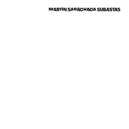
RECEPCION.
MARTÍN SARÁCHAGA SUBASTAS
POSICIÓN
28.30.31 DE
STO Y 1 DE
EPTIEMBRE
no y contemporáneo.
diseño coleccionable